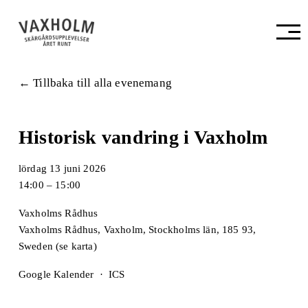
Ö
p
p
n
a
Tillbaka till alla evenemang
m
e
n
Historisk vandring i Vaxholm
y
n
lördag 13 juni 2026
14:00
15:00
Vaxholms Rådhus
Vaxholms Rådhus
Vaxholm, Stockholms län, 185 93
Sweden
(se karta)
Google Kalender
ICS