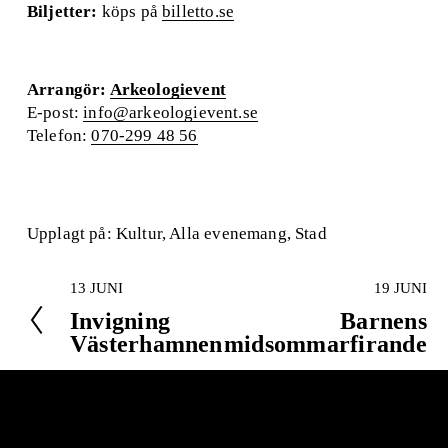
Biljetter:
 köps på 
billetto.se
Arrangör: 
Arkeologievent
E-post: 
info@arkeologievent.se
Telefon: 
070-299 48 56
Upplagt på:
Kultur
,
Alla evenemang
,
Stad
13 JUNI
19 JUNI
F
N
ö
Invigning
ä
Barnens
r
Västerhamnen
s
midsommarfirande
e
t
g
a
å
e