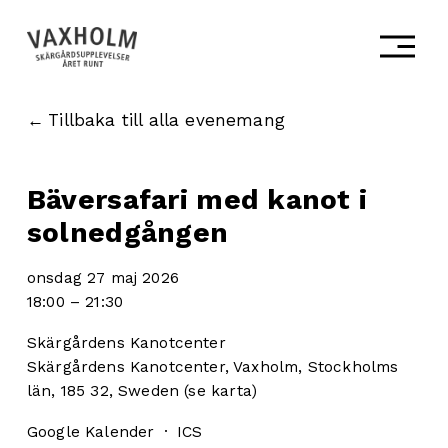
Ö
p
p
n
a
Tillbaka till alla evenemang
m
e
n
Bäversafari med kanot i
y
n
solnedgången
onsdag 27 maj 2026
18:00
21:30
Skärgårdens Kanotcenter
Skärgårdens Kanotcenter
Vaxholm, Stockholms
län, 185 32
Sweden
(se karta)
Google Kalender
ICS