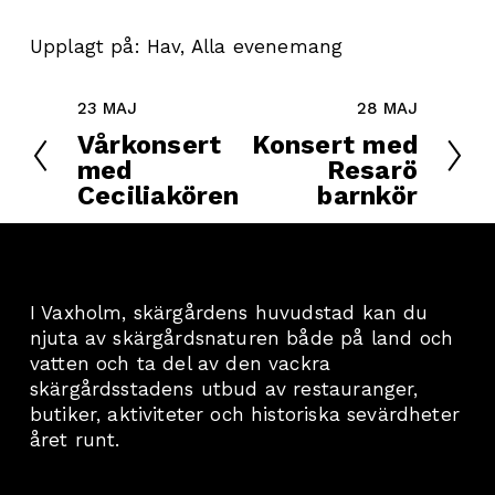
Upplagt på:
Hav
,
Alla evenemang
23 MAJ
28 MAJ
F
N
ö
Vårkonsert
ä
Konsert med
r
med
s
Resarö
e
Ceciliakören
t
barnkör
g
a
å
e
n
I Vaxholm, skärgårdens huvudstad kan du 
d
njuta av skärgårdsnaturen både på land och 
e
vatten och ta del av den vackra 
skärgårdsstadens utbud av restauranger, 
butiker, aktiviteter och historiska sevärdheter 
året runt. 