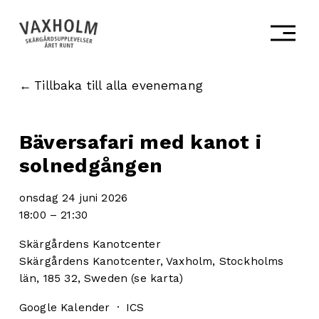
Ö
p
p
n
a
Tillbaka till alla evenemang
m
e
n
Bäversafari med kanot i
y
n
solnedgången
onsdag 24 juni 2026
18:00
21:30
Skärgårdens Kanotcenter
Skärgårdens Kanotcenter
Vaxholm, Stockholms
län, 185 32
Sweden
(se karta)
Google Kalender
ICS