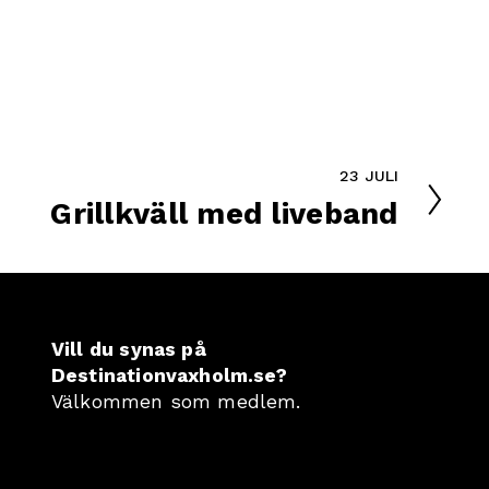
23 JULI
N
Grillkväll med liveband
ä
s
t
a
Vill du synas på 
Destinationvaxholm.se?
Välkommen som medlem
. 