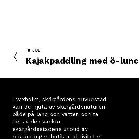
18 JULI
F
Kajakpaddling med ö-lunc
ö
r
e
g
å
e
I Vaxholm, skärgårdens huvudstad 
n
kan du njuta av skärgårdsnaturen 
d
både på land och vatten och ta 
e
del av den vackra 
skärgårdsstadens utbud av 
restauranger, butiker, aktiviteter 