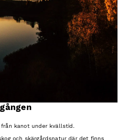
dgången
rån kanot under kvällstid.
kog och skärgårdsnatur där det finns 