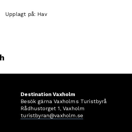
Upplagt på:
Hav
h
Destination Vaxholm
Besök gärna Vaxholms Turistbyrå
Rådhustorget 1, Vaxholm
turistbyran@vaxholm.se