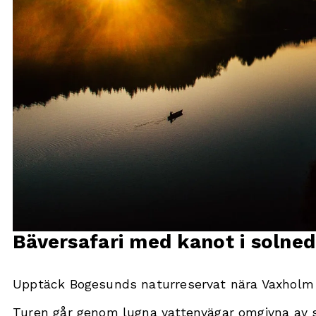
Bäversafari med kanot i solne
Upptäck Bogesunds naturreservat nära Vaxholm f
Turen går genom lugna vattenvägar omgivna av s